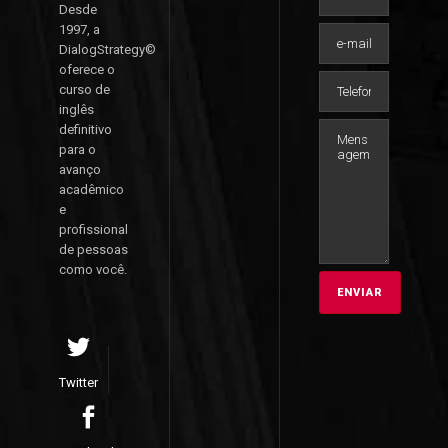
Desde
1997, a
DialogStrategy©
oferece o
curso de
inglês
definitivo
para o
avanço
acadêmico
e
profissional
de pessoas
como você.
Twitter