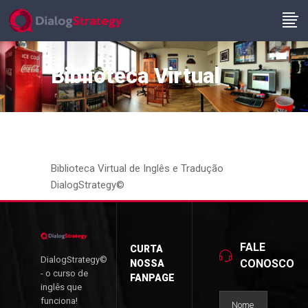
Biblioteca Virtual
Biblioteca Virtual de Inglês e Tradução
DialogStrategy©
FALE
CURTA
DialogStrategy©
CONOSCO
NOSSA
- o curso de
FANPAGE
inglês que
funciona!