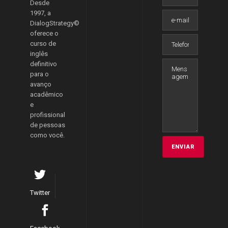
Desde
1997, a
DialogStrategy©
oferece o
curso de
inglês
definitivo
para o
avanço
acadêmico
e
profissional
de pessoas
como você.
Twitter