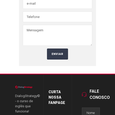
FALE
CURTA
DialogStrategy©
CONOSCO
NOSSA
- o curso de
FANPAGE
inglês que
funciona!