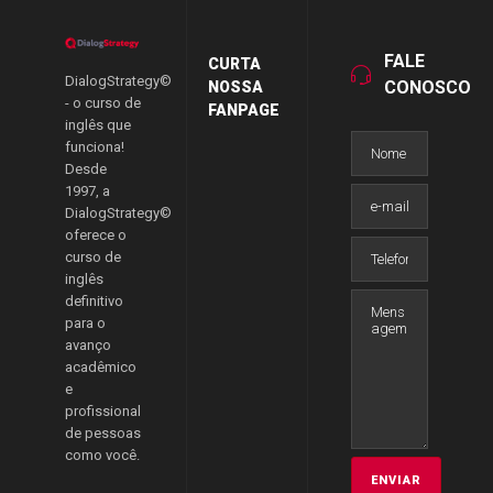
FALE
CURTA
DialogStrategy©
CONOSCO
NOSSA
- o curso de
FANPAGE
inglês que
funciona!
Desde
1997, a
DialogStrategy©
oferece o
curso de
inglês
definitivo
para o
avanço
acadêmico
e
profissional
de pessoas
como você.